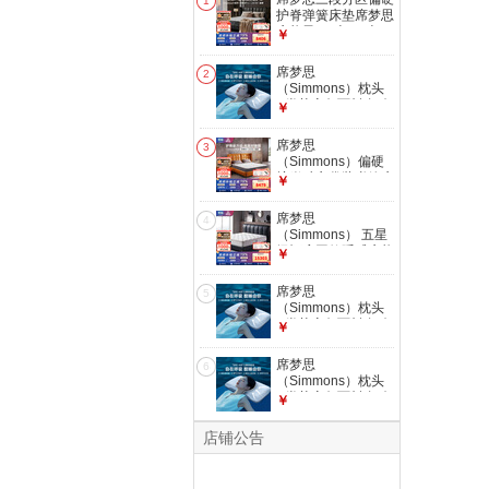
1
护脊弹簧床垫席梦思
床垫子1.5米1.8米x2
￥
米 新曙光Pro 【品
牌热销TOP1】【新
席梦思
2
品升级】
（Simmons）枕头
1800*2000
A类莱赛尔面料自动
￥
感温深睡回弹透气空
气感枕芯单只 “BRE-
席梦思
3
AiR”面包枕 A类 单
（Simmons）偏硬
只 中枕 60*40*8cm
护脊独立袋装弹簧床
￥
垫席梦思床垫子1.5
米1.8米x2米 新曙光
席梦思
4
【经典透气护脊床
（Simmons） 五星
垫】
级酒店同款睡感床垫
￥
1800*2000*240
家用欧式豪华软垫层
适中偏硬床垫 美狄
席梦思
5
丝 1800*2000
（Simmons）枕头
A类莱赛尔面料自动
￥
感温深睡回弹透气空
气感枕芯单只 “BRE-
席梦思
6
AiR”面包枕 A类 单
（Simmons）枕头
只 高枕
A类莱赛尔面料自动
￥
68*40*10cm
感温深睡回弹透气空
气感枕芯单只 “BRE-
店铺公告
AiR”高低枕 A类 单
只 中枕
68*40*8/10cm