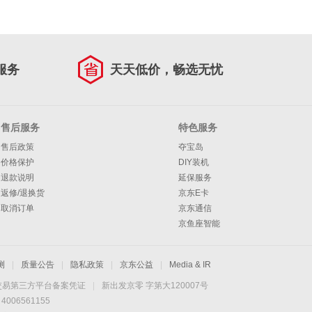
服务
天天低价，畅选无忧
售后服务
特色服务
售后政策
夺宝岛
价格保护
DIY装机
退款说明
延保服务
返修/退换货
京东E卡
取消订单
京东通信
京鱼座智能
测
|
质量公告
|
隐私政策
|
京东公益
|
Media & IR
交易第三方平台备案凭证
|
新出发京零 字第大120007号
06561155