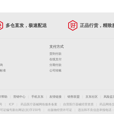
多仓直发，极速配送
正品行货，精致
支付方式
货到付款
在线支付
询
分期付款
标准
公司转账
家帮助
|
营销中心
|
手机京东
|
友情链接
|
销售联盟
|
京东社区
|
风险监
4号
|
ICP
|
药品医疗器械网络服务备案
|
自营医疗器械经营资质
|
药品网络
可证编号新出网证(京)字150号
|
出版物经营许可证
|
违法和不良信息举报电话：40