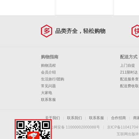
品类齐全，轻松购物
购物指南
配送方式
购物流程
上门自提
会员介绍
211限时达
生活旅行/团购
配送服务查
常见问题
配送费收取
大家电
联系客服
关于我们
|
联系我们
|
联系客服
|
合作招商
|
商
京公网安备 11000002000088号
|
京ICP备1104170
互联网出版许