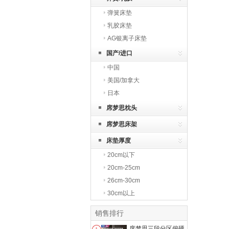
弹簧床垫
乳胶床垫
AG银离子床垫
国产/进口
中国
美国/加拿大
日本
席梦思枕头
席梦思床架
床垫厚度
20cm以下
20cm-25cm
26cm-30cm
30cm以上
销售排行
席梦思三段分区偏硬