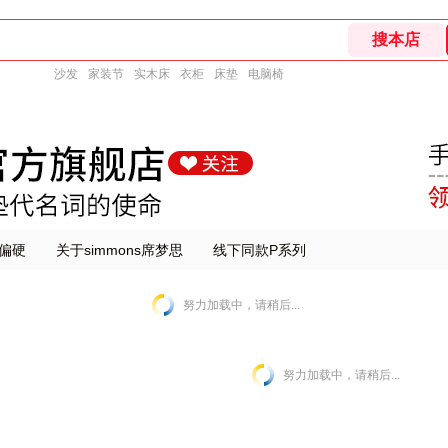
沙发
家装节
实木床
衣柜
床垫
电脑椅
偏硬
关于simmons席梦思
线下同款P系列
努力加载中，请稍后...
努力加载中，请稍后...