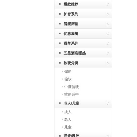
爆款推荐
护脊系列
智能床垫
优惠套餐
甜梦系列
五星酒店睡感
软硬分类
偏硬
偏软
中度偏硬
软硬适中
老人/儿童
成人
老人
儿童
弹簧/乳胶